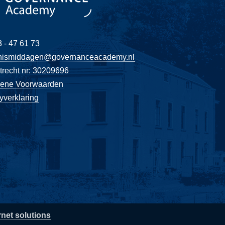
 - 47 61 73
nismiddagen@governanceacademy.nl
recht nr: 30209696
ene Voorwaarden
yverklaring
rnet solutions