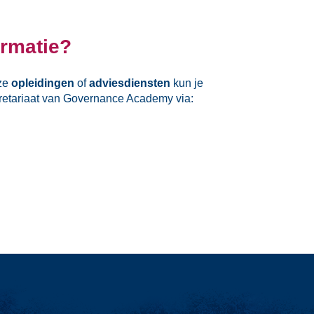
ormatie?
nze
opleidingen
of
adviesdiensten
kun je
retariaat van Governance Academy via: